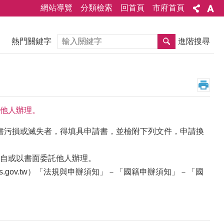
網站導覽
分類檢索
回首頁
市府首頁
搜尋
熱門關鍵字
進階搜尋
他人辦理。
證書污損或滅失者，得填具申請書，並檢附下列文件，申請換
自或以書面委託他人辦理。
is.gov.tw）「法規與申辦須知」－「國籍申辦須知」－「國