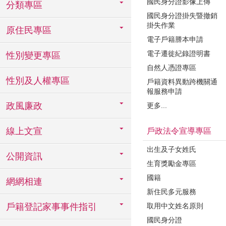
國民身分證影像上傳
分類專區
國民身分證掛失暨撤銷
掛失作業
原住民專區
電子戶籍謄本申請
電子遷徙紀錄證明書
性別變更專區
自然人憑證專區
性別及人權專區
戶籍資料異動跨機關通
報服務申請
政風廉政
更多...
線上文宣
戶政法令宣導專區
出生及子女姓氏
公開資訊
生育獎勵金專區
國籍
網網相連
新住民多元服務
取用中文姓名原則
戶籍登記家事事件指引
國民身分證