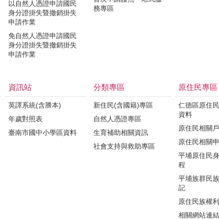
以自然人憑證申請國民
務專區
身分證掛失暨撤銷掛失
申請作業
免自然人憑證申請國民
身分證掛失暨撤銷掛失
申請作業
資訊站
分類專區
原住民專區
英譯系統(含謄本)
新住民(含國籍)專區
仁德區原住
資料
年歲對照表
自然人憑證專區
原住民相關
臺南市國中小學區資料
生育補助相關資訊
原住民相關
社會支持與救助專區
平埔原住民
程
平埔族群民
記
原住民族權
相關網站連