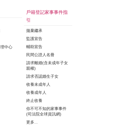
戶籍登記家事事件指
引
連
拋棄繼承
關
監護宣告
局
輔助宣告
管理中心
民間公證人名冊
請求離婚(含未成年子女
親權)
請求否認婚生子女
收養未成年人
收養成年人
終止收養
你不可不知的家事事件
(司法院全球資訊網)
更多...