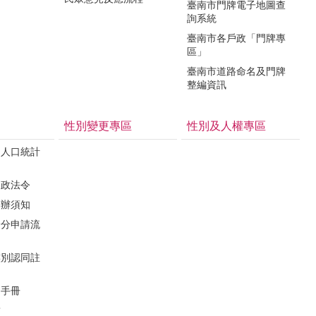
臺南市門牌電子地圖查
詢系統
臺南市各戶政「門牌專
區」
臺南市道路命名及門牌
整編資訊
性別變更專區
性別及人權專區
民人口統計
戶政法令
申辦須知
身分申請流
族別認同註
利手冊
結