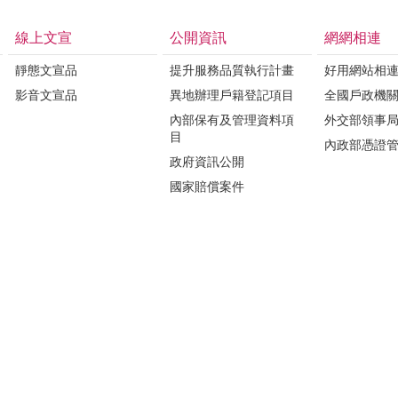
線上文宣
公開資訊
網網相連
靜態文宣品
提升服務品質執行計畫
好用網站相
影音文宣品
異地辦理戶籍登記項目
全國戶政機
內部保有及管理資料項
外交部領事
目
內政部憑證
政府資訊公開
國家賠償案件