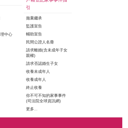
引
連
拋棄繼承
關
監護宣告
局
輔助宣告
管理中心
民間公證人名冊
請求離婚(含未成年子女
親權)
請求否認婚生子女
收養未成年人
收養成年人
終止收養
你不可不知的家事事件
(司法院全球資訊網)
更多...