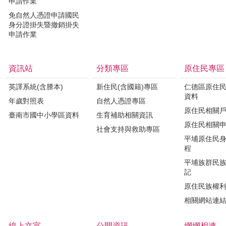
申請作業
免自然人憑證申請國民
身分證掛失暨撤銷掛失
申請作業
資訊站
分類專區
原住民專區
英譯系統(含謄本)
新住民(含國籍)專區
仁德區原住
資料
年歲對照表
自然人憑證專區
原住民相關
臺南市國中小學區資料
生育補助相關資訊
原住民相關
社會支持與救助專區
平埔原住民
程
平埔族群民
記
原住民族權
相關網站連
線上文宣
公開資訊
網網相連