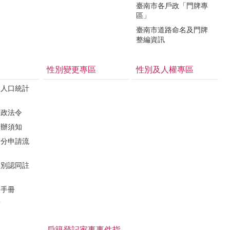
臺南市各戶政「門牌專
區」
臺南市道路命名及門牌
整編資訊
性別變更專區
性別及人權專區
民人口統計
戶政法令
申辦須知
身分申請流
族別認同註
利手冊
結
戶籍登記家事事件指