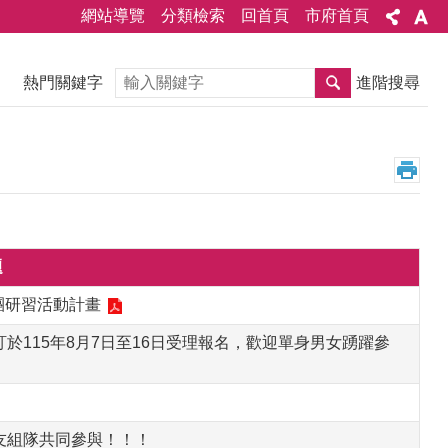
網站導覽
分類檢索
回首頁
市府首頁
搜尋
熱門關鍵字
進階搜尋
題
團研習活動計畫
訂於115年8月7日至16日受理報名，歡迎單身男女踴躍參
友組隊共同參與！！！