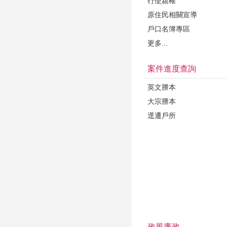
行使親權
原住民相關宣導
戶口名簿專區
更多...
案件進度查詢
英文謄本
大宗謄本
逕遷戶所
政風廉政