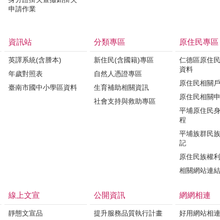
申請作業
資訊站
分類專區
原住民專區
英譯系統(含謄本)
新住民(含國籍)專區
仁德區原住
資料
年歲對照表
自然人憑證專區
原住民相關
臺南市國中小學區資料
生育補助相關資訊
原住民相關
社會支持與救助專區
平埔原住民
程
平埔族群民
記
原住民族權
相關網站連
線上文宣
公開資訊
網網相連
靜態文宣品
提升服務品質執行計畫
好用網站相