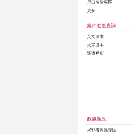
戶口名簿專區
更多...
案件進度查詢
英文謄本
大宗謄本
逕遷戶所
政風廉政
揭弊者保護專區