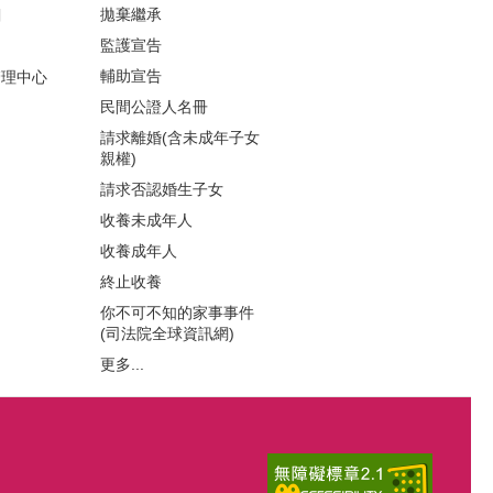
拋棄繼承
關
監護宣告
局
輔助宣告
管理中心
民間公證人名冊
請求離婚(含未成年子女
親權)
請求否認婚生子女
收養未成年人
收養成年人
終止收養
你不可不知的家事事件
(司法院全球資訊網)
更多...