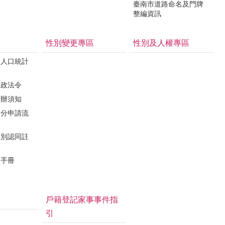
臺南市道路命名及門牌
整編資訊
性別變更專區
性別及人權專區
民人口統計
戶政法令
申辦須知
身分申請流
族別認同註
利手冊
結
戶籍登記家事事件指
引
連