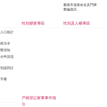
臺南市道路命名及門牌
整編資訊
性別變更專區
性別及人權專區
民人口統計
戶政法令
申辦須知
身分申請流
族別認同註
利手冊
結
戶籍登記家事事件指
引
連