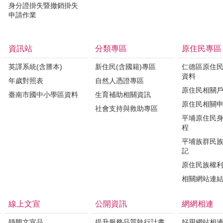
身分證掛失暨撤銷掛失
申請作業
資訊站
分類專區
原住民專區
英譯系統(含謄本)
新住民(含國籍)專區
仁德區原住
資料
年歲對照表
自然人憑證專區
原住民相關
臺南市國中小學區資料
生育補助相關資訊
原住民相關
社會支持與救助專區
平埔原住民
程
平埔族群民
記
原住民族權
相關網站連
線上文宣
公開資訊
網網相連
靜態文宣品
提升服務品質執行計畫
好用網站相