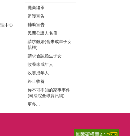
拋棄繼承
關
監護宣告
局
輔助宣告
管理中心
民間公證人名冊
請求離婚(含未成年子女
親權)
請求否認婚生子女
收養未成年人
收養成年人
終止收養
你不可不知的家事事件
(司法院全球資訊網)
更多...