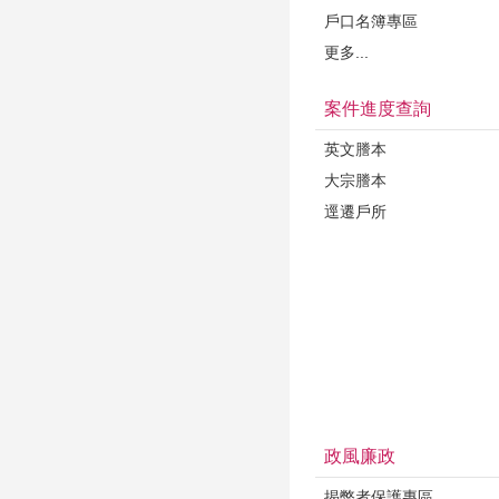
戶口名簿專區
更多...
案件進度查詢
英文謄本
大宗謄本
逕遷戶所
政風廉政
揭弊者保護專區